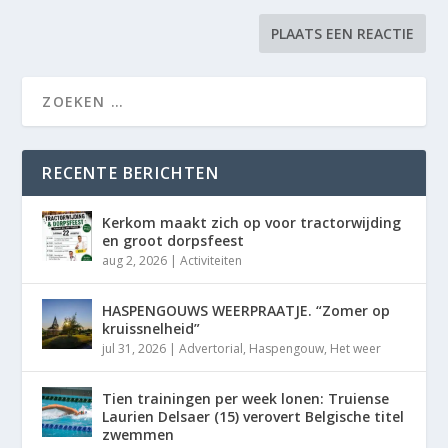
RECENTE BERICHTEN
Kerkom maakt zich op voor tractorwijding
en groot dorpsfeest
aug 2, 2026
|
Activiteiten
HASPENGOUWS WEERPRAATJE. “Zomer op
kruissnelheid”
jul 31, 2026
|
Advertorial
,
Haspengouw
,
Het weer
Tien trainingen per week lonen: Truiense
Laurien Delsaer (15) verovert Belgische titel
zwemmen