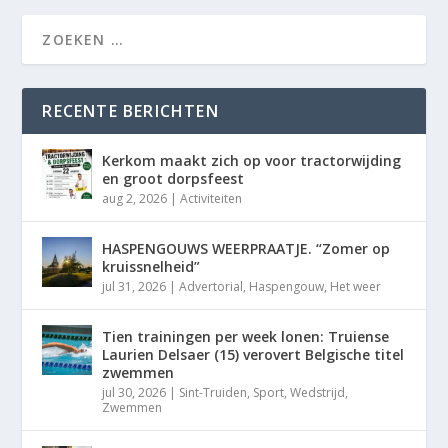
RECENTE BERICHTEN
Kerkom maakt zich op voor tractorwijding
en groot dorpsfeest
aug 2, 2026
|
Activiteiten
HASPENGOUWS WEERPRAATJE. “Zomer op
kruissnelheid”
jul 31, 2026
|
Advertorial
,
Haspengouw
,
Het weer
Tien trainingen per week lonen: Truiense
Laurien Delsaer (15) verovert Belgische titel
zwemmen
jul 30, 2026
|
Sint-Truiden
,
Sport
,
Wedstrijd
,
Zwemmen