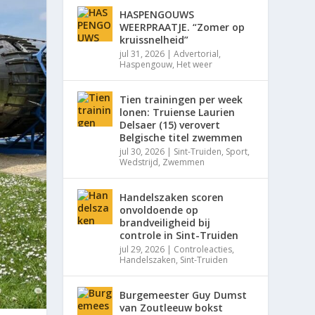
HASPENGOUWS
WEERPRAATJE. “Zomer op
kruissnelheid”
jul 31, 2026
|
Advertorial
,
Haspengouw
,
Het weer
Tien trainingen per week
lonen: Truiense Laurien
Delsaer (15) verovert
Belgische titel zwemmen
jul 30, 2026
|
Sint-Truiden
,
Sport
,
Wedstrijd
,
Zwemmen
Handelszaken scoren
onvoldoende op
brandveiligheid bij
controle in Sint-Truiden
jul 29, 2026
|
Controleacties
,
Handelszaken
,
Sint-Truiden
Burgemeester Guy Dumst
van Zoutleeuw bokst