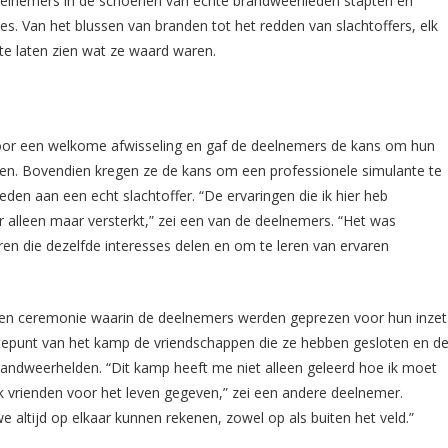
deelnemers in de schoenen van echte brandweerlieden stapten en
s. Van het blussen van branden tot het redden van slachtoffers, elk
e laten zien wat ze waard waren.
voor een welkome afwisseling en gaf de deelnemers de kans om hun
en. Bovendien kregen ze de kans om een professionele simulante te
den aan een echt slachtoffer. “De ervaringen die ik hier heb
alleen maar versterkt,” zei een van de deelnemers. “Het was
n die dezelfde interesses delen en om te leren van ervaren
n ceremonie waarin de deelnemers werden geprezen voor hun inzet
gtepunt van het kamp de vriendschappen die ze hebben gesloten en d
dweerhelden. “Dit kamp heeft me niet alleen geleerd hoe ik moet
k vrienden voor het leven gegeven,” zei een andere deelnemer.
e altijd op elkaar kunnen rekenen, zowel op als buiten het veld.”