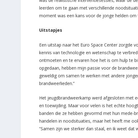
was de realistische interventiesessies, waar de 
leerden om te gaan met verschillende noodsituatie
moment was een kans voor de jonge helden om t
Uitstapjes
Een uitstap naar het Euro Space Center zorgde 
kennis van technologie en wetenschap te verbred
ontmoeten en te ervaren hoe het is om hulp te bie
opgedaan, hebben mijn passie voor de brandweer 
geweldig om samen te werken met andere jongere
brandweerlieden.”
Het jeugdbrandweerkamp werd afgesloten met ee
en toewijding. Maar voor velen is het echte hoo
banden die ze hebben gevormd met hun mede-bran
handelen in noodsituaties, maar het heeft me oo
“Samen zijn we sterker dan staal, en ik weet dat w