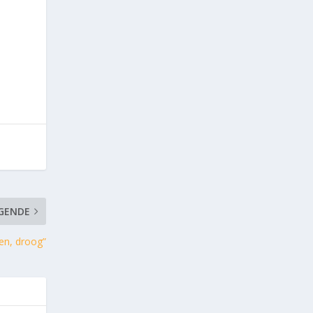
GENDE
en, droog”