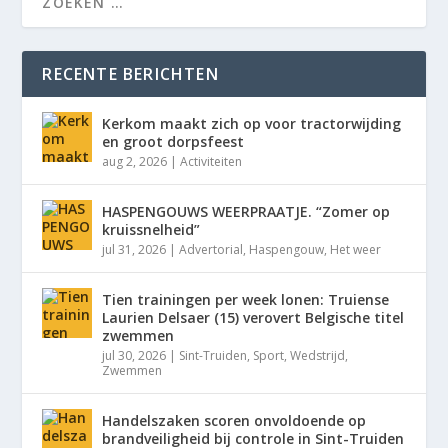
RECENTE BERICHTEN
Kerkom maakt zich op voor tractorwijding
en groot dorpsfeest
aug 2, 2026
|
Activiteiten
HASPENGOUWS WEERPRAATJE. “Zomer op
kruissnelheid”
jul 31, 2026
|
Advertorial
,
Haspengouw
,
Het weer
Tien trainingen per week lonen: Truiense
Laurien Delsaer (15) verovert Belgische titel
zwemmen
jul 30, 2026
|
Sint-Truiden
,
Sport
,
Wedstrijd
,
Zwemmen
Handelszaken scoren onvoldoende op
brandveiligheid bij controle in Sint-Truiden