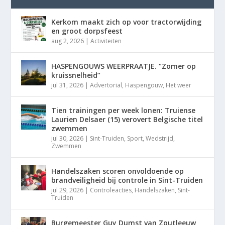
Kerkom maakt zich op voor tractorwijding
en groot dorpsfeest
aug 2, 2026
|
Activiteiten
HASPENGOUWS WEERPRAATJE. “Zomer op
kruissnelheid”
jul 31, 2026
|
Advertorial
,
Haspengouw
,
Het weer
Tien trainingen per week lonen: Truiense
Laurien Delsaer (15) verovert Belgische titel
zwemmen
jul 30, 2026
|
Sint-Truiden
,
Sport
,
Wedstrijd
,
Zwemmen
Handelszaken scoren onvoldoende op
brandveiligheid bij controle in Sint-Truiden
jul 29, 2026
|
Controleacties
,
Handelszaken
,
Sint-
Truiden
Burgemeester Guy Dumst van Zoutleeuw