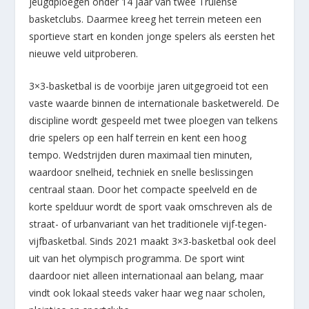
jeugdploegen onder 14 jaar van twee Truiense
basketclubs. Daarmee kreeg het terrein meteen een
sportieve start en konden jonge spelers als eersten het
nieuwe veld uitproberen.
3×3-basketbal is de voorbije jaren uitgegroeid tot een
vaste waarde binnen de internationale basketwereld. De
discipline wordt gespeeld met twee ploegen van telkens
drie spelers op een half terrein en kent een hoog
tempo. Wedstrijden duren maximaal tien minuten,
waardoor snelheid, techniek en snelle beslissingen
centraal staan. Door het compacte speelveld en de
korte spelduur wordt de sport vaak omschreven als de
straat- of urbanvariant van het traditionele vijf-tegen-
vijfbasketbal. Sinds 2021 maakt 3×3-basketbal ook deel
uit van het olympisch programma. De sport wint
daardoor niet alleen internationaal aan belang, maar
vindt ook lokaal steeds vaker haar weg naar scholen,