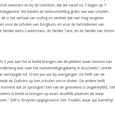
 onze inwoners en bij de toeristen, dat we vanaf nu 7 dagen op 7
erdagavond. We bieden de tentoonstelling gratis aan aan scholen,
 dit is het verhaal van oorlog en verdriet dat niet mag vergeten
gen voor de scholen van Borgloon, en voor de betrokkenen van
 familie Aerts-Castermans, de familie Tans, en de familie van Simon
im 2 jaar aan het in beeld brengen van de plekken waar mensen van
 onderweg was naar het nazivernietigingskamp in Auschwitz”, vertelt
ar vertraagde tot 10 km per uur bij overgangen. De helft van de
mdat de Duitsers op hen schoten om te doden. De andere helft
 moment dat ze sprongen? Eén van de gevoelens is ongetwijfeld, ‘oef
voelens in beeld te brengen op exact dezelfde plaatsen als waar
en.” Zelf is Struyven opgegroeid in Sint-Truiden, waar zijn kamertje