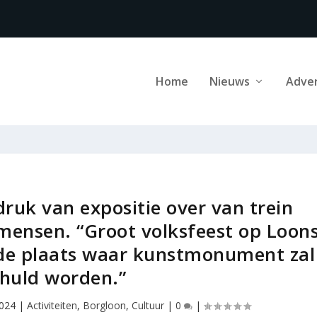
Home
Nieuws
Adve
druk van expositie over van trein
 mensen. “Groot volksfeest op Loon
 de plaats waar kunstmonument zal
huld worden.”
2024
|
Activiteiten
,
Borgloon
,
Cultuur
|
0
|