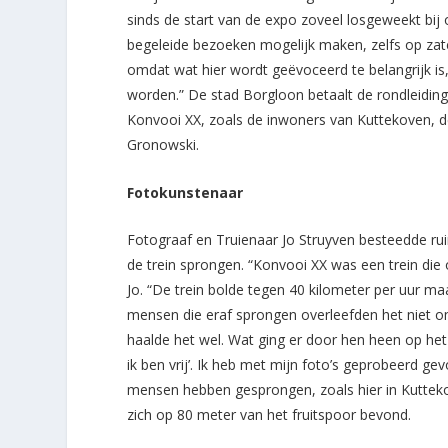
sinds de start van de expo zoveel losgeweekt bij
begeleide bezoeken mogelijk maken, zelfs op zat
omdat wat hier wordt geëvoceerd te belangrijk is,
worden.” De stad Borgloon betaalt de rondleidin
Konvooi XX, zoals de inwoners van Kuttekoven, de
Gronowski.
Fotokunstenaar
Fotograaf en Truienaar Jo Struyven besteedde ru
de trein sprongen. “Konvooi XX was een trein die
Jo. “De trein bolde tegen 40 kilometer per uur ma
mensen die eraf sprongen overleefden het niet o
haalde het wel. Wat ging er door hen heen op het
ik ben vrij’. Ik heb met mijn foto’s geprobeerd ge
mensen hebben gesprongen, zoals hier in Kuttekov
zich op 80 meter van het fruitspoor bevond.