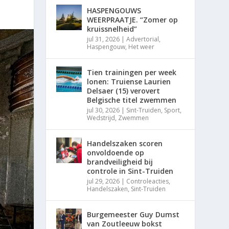
HASPENGOUWS
WEERPRAATJE. “Zomer op
kruissnelheid”
jul 31, 2026
|
Advertorial
,
Haspengouw
,
Het weer
Tien trainingen per week
lonen: Truiense Laurien
Delsaer (15) verovert
Belgische titel zwemmen
jul 30, 2026
|
Sint-Truiden
,
Sport
,
Wedstrijd
,
Zwemmen
Handelszaken scoren
onvoldoende op
brandveiligheid bij
controle in Sint-Truiden
jul 29, 2026
|
Controleacties
,
Handelszaken
,
Sint-Truiden
Burgemeester Guy Dumst
van Zoutleeuw bokst