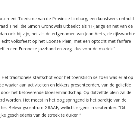
partement Toerisme van de Provincie Limburg, een kunstwerk onthuld
ad Tinel, die Simon Gronowski uitbeeldt als 11-jarige en net van de
dan ook bij zijn, net als de erfgenamen van Jean Aerts, de rijkswachte
n echt volksfeest op het Loonse Plein, met een optocht met fanfare
elf in een Europese jazzband en zorgt dus voor de muziek.”
Het traditionele startschot voor het toeristisch seizoen was er al op
 waaier aan activiteiten en lekkers presenteerden, van de geliefde
door het betoverende bloesemlandschap. Op datzelfde plein zal de
vierd worden. Het meest in het oog springend is het pareltje van de
 het Belevingscentrum GRAAF, wellicht ergens in september. “Dit
jke geschiedenis van de streek te duiken.”