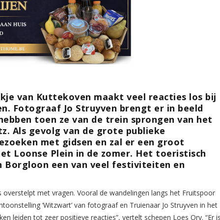
kje van Kuttekoven maakt veel reacties los bij
en. Fotograaf Jo Struyven brengt er in beeld
hebben toen ze van de trein sprongen van het
z. Als gevolg van de grote publieke
 bezoeken met gidsen en zal er een groot
t Loonse Plein in de zomer. Het toeristisch
 Borgloon een van veel festiviteiten en
 overstelpt met vragen. Vooral de wandelingen langs het Fruitspoor
ntoonstelling ‘Witzwart’ van fotograaf en Truienaar Jo Struyven in het
en leiden tot zeer positieve reacties”, vertelt schepen Loes Ory. “Er i