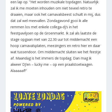
een lap op. “Het worden muzikale topdagen. Natuurlijk
zal ik me moeten inhouden om niet teveel retro te
draaien, maar ook het carnavalsbeest schuilt in mij, dus
dat zal wel meevallen. Zondagavond gooi ik alle
remmen los met enkele collega-dj’s in het
feestpaviljoen op de Groenmarkt. Ik zal als laatste de
stage opgaan met van 22.30 uur tot middernacht een
hoop carnavalsplaten, meezingers en retro hier en daar
wat tussendoor. Om middernacht sluiten we het feestje
af. Maandag is het immers de topdag. Dan mag ik
alweer DJ’en – lucky me – op een praalstoetwagen.
Alaaaaaf!”