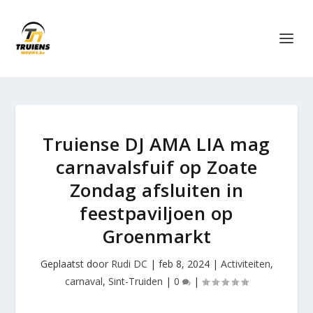
Truiense DJ AMA LIA mag
carnavalsfuif op Zoate
Zondag afsluiten in
feestpaviljoen op
Groenmarkt
Geplaatst door
Rudi DC
|
feb 8, 2024
|
Activiteiten
,
carnaval
,
Sint-Truiden
|
0
|