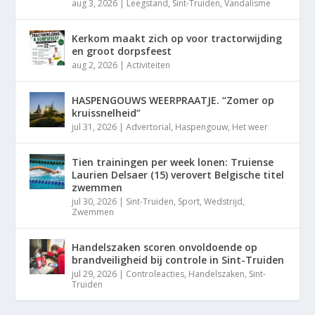
aug 3, 2026
|
Leegstand
,
Sint-Truiden
,
Vandalisme
Kerkom maakt zich op voor tractorwijding
en groot dorpsfeest
aug 2, 2026
|
Activiteiten
HASPENGOUWS WEERPRAATJE. “Zomer op
kruissnelheid”
jul 31, 2026
|
Advertorial
,
Haspengouw
,
Het weer
Tien trainingen per week lonen: Truiense
Laurien Delsaer (15) verovert Belgische titel
zwemmen
jul 30, 2026
|
Sint-Truiden
,
Sport
,
Wedstrijd
,
Zwemmen
Handelszaken scoren onvoldoende op
brandveiligheid bij controle in Sint-Truiden
jul 29, 2026
|
Controleacties
,
Handelszaken
,
Sint-
Truiden