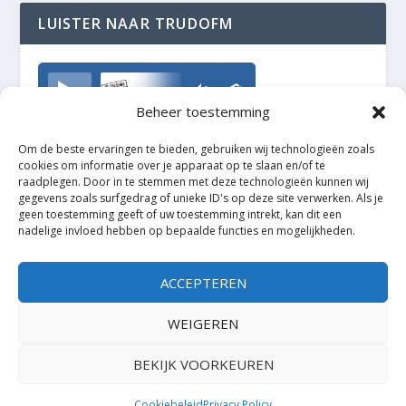
LUISTER NAAR TRUDOFM
TrudoFM
Beheer toestemming
Om de beste ervaringen te bieden, gebruiken wij technologieën zoals
cookies om informatie over je apparaat op te slaan en/of te
raadplegen. Door in te stemmen met deze technologieën kunnen wij
gegevens zoals surfgedrag of unieke ID's op deze site verwerken. Als je
geen toestemming geeft of uw toestemming intrekt, kan dit een
nadelige invloed hebben op bepaalde functies en mogelijkheden.
ACCEPTEREN
WEIGEREN
BEKIJK VOORKEUREN
Ontworpen door
| Mogelijk gemaakt door
Elegant Themes
WordPress
Cookiebeleid
Privacy Policy