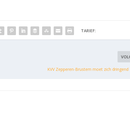
TARIEF:
VOL
KVV Zepperen-Brustem moet zich dringend