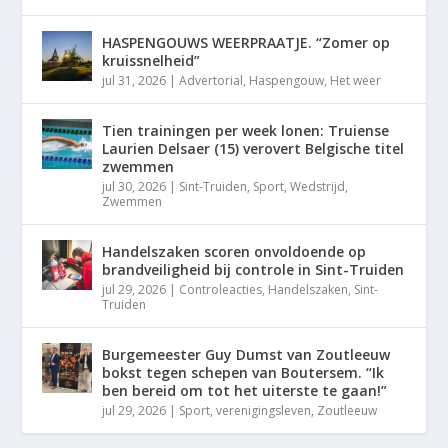
HASPENGOUWS WEERPRAATJE. “Zomer op
kruissnelheid”
jul 31, 2026
|
Advertorial
,
Haspengouw
,
Het weer
Tien trainingen per week lonen: Truiense
Laurien Delsaer (15) verovert Belgische titel
zwemmen
jul 30, 2026
|
Sint-Truiden
,
Sport
,
Wedstrijd
,
Zwemmen
Handelszaken scoren onvoldoende op
brandveiligheid bij controle in Sint-Truiden
jul 29, 2026
|
Controleacties
,
Handelszaken
,
Sint-
Truiden
Burgemeester Guy Dumst van Zoutleeuw
bokst tegen schepen van Boutersem. “Ik
ben bereid om tot het uiterste te gaan!”
jul 29, 2026
|
Sport
,
verenigingsleven
,
Zoutleeuw