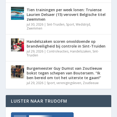
Tien trainingen per week lonen: Truiense
Laurien Delsaer (15) verovert Belgische titel
zwemmen
jul 30, 2026
|
Sint-Truiden
,
Sport
,
Wedstrijd
,
Zwemmen
Handelszaken scoren onvoldoende op
brandveiligheid bij controle in Sint-Truiden
jul 29, 2026
|
Controleacties
,
Handelszaken
,
Sint-
Truiden
Burgemeester Guy Dumst van Zoutleeuw
bokst tegen schepen van Boutersem. “Ik
ben bereid om tot het uiterste te gaan!”
jul 29, 2026
|
Sport
,
verenigingsleven
,
Zoutleeuw
LUISTER NAAR TRUDOFM