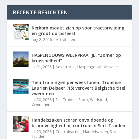
RECENTE BERICHTEN
Kerkom maakt zich op voor tractorwijding
en groot dorpsfeest
aug 2, 2026
|
Activiteiten
HASPENGOUWS WEERPRAATJE. “Zomer op
kruissnelheid”
jul 31, 2026
|
Advertorial
,
Haspengouw
,
Het weer
Tien trainingen per week lonen: Truiense
Laurien Delsaer (15) verovert Belgische titel
zwemmen
jul 30, 2026
|
Sint-Truiden
,
Sport
,
Wedstrijd
,
Zwemmen
Handelszaken scoren onvoldoende op
brandveiligheid bij controle in Sint-Truiden
jul 29, 2026
|
Controleacties
,
Handelszaken
,
Sint-
Truiden