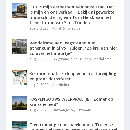
“Dit is mijn eerbetoon aan onze stad. Het
is mijn en ons verhaal”. Bekijk afgewerkte
muurschildering van Tom Herck aan het
treinstation van Sint-Truiden
aug 3, 2026
|
Kunst
,
Sint-Truiden
Vandalisme aan leegstaand oud
atheneum in Sint-Truiden. “Ze kruipen hier
zo over het muurtje”
aug 3, 2026
|
Leegstand
,
Sint-Truiden
,
Vandalisme
Kerkom maakt zich op voor tractorwijding
en groot dorpsfeest
aug 2, 2026
|
Activiteiten
HASPENGOUWS WEERPRAATJE. “Zomer op
kruissnelheid”
aug 2, 2026
|
Haspengouw
,
Het weer
Tien trainingen per week lonen: Truiense
Laurien Delsaer (15) verovert Belgische titel