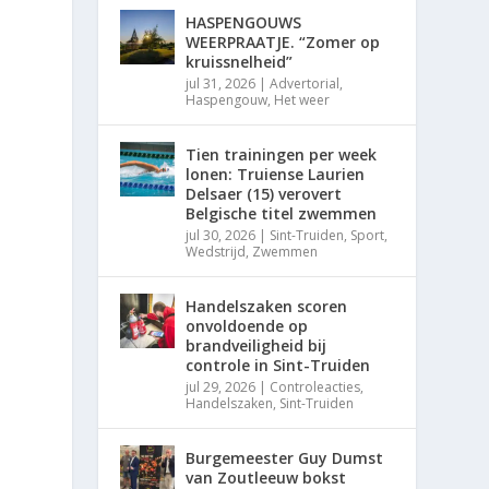
HASPENGOUWS
WEERPRAATJE. “Zomer op
kruissnelheid”
jul 31, 2026
|
Advertorial
,
Haspengouw
,
Het weer
Tien trainingen per week
lonen: Truiense Laurien
Delsaer (15) verovert
Belgische titel zwemmen
jul 30, 2026
|
Sint-Truiden
,
Sport
,
Wedstrijd
,
Zwemmen
Handelszaken scoren
onvoldoende op
brandveiligheid bij
controle in Sint-Truiden
jul 29, 2026
|
Controleacties
,
Handelszaken
,
Sint-Truiden
Burgemeester Guy Dumst
van Zoutleeuw bokst