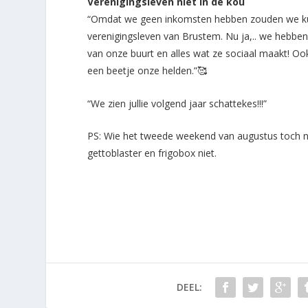
Verenigingsleven niet in de kou
“Omdat we geen inkomsten hebben zouden we ku
verenigingsleven van Brustem. Nu ja,.. we hebbe
van onze buurt en alles wat ze sociaal maakt! Ook 
een beetje onze helden.”🥰
“We zien jullie volgend jaar schattekes!!!”
PS: Wie het tweede weekend van augustus toch naa
gettoblaster en frigobox niet.
DEEL: