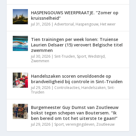
HASPENGOUWS WEERPRAATJE. “Zomer op
kruissnelheid”
jul 31, 2026
|
Advertorial
,
Haspengouw
,
Het weer
Tien trainingen per week lonen: Truiense
Laurien Delsaer (15) verovert Belgische titel
zwemmen
jul 30, 2026
|
Sint-Truiden
,
Sport
,
Wedstrijd
,
Zwemmen
Handelszaken scoren onvoldoende op
brandveiligheid bij controle in Sint-Truiden
jul 29, 2026
|
Controleacties
,
Handelszaken
,
Sint-
Truiden
Burgemeester Guy Dumst van Zoutleeuw
bokst tegen schepen van Boutersem. “Ik
ben bereid om tot het uiterste te gaan!”
jul 29, 2026
|
Sport
,
verenigingsleven
,
Zoutleeuw