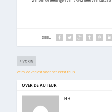
wensen de leerlingen van 7RVM heel veel succes!
DEEL:
VORIG
Velm VV verliest voor het eerst thuis
OVER DE AUTEUR
HH