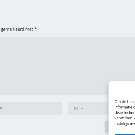
jn gemarkeerd met
*
Om de beste
informatie 
deze techno
verwerken. 
nadelige in