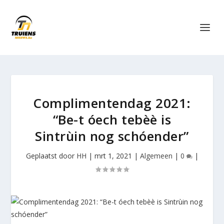
Complimentendag 2021:
“Be-t óech tebèè is
Sintrùin nog schóender”
Geplaatst door
HH
|
mrt 1, 2021
|
Algemeen
|
0
|