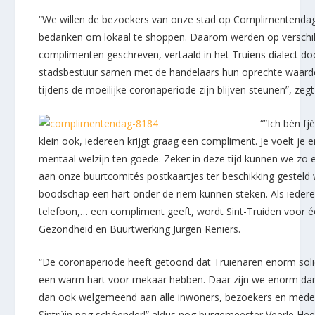
“We willen de bezoekers van onze stad op Complimentenda
bedanken om lokaal te shoppen. Daarom werden op verschil
complimenten geschreven, vertaald in het Truiens dialect d
stadsbestuur samen met de handelaars hun oprechte waarderi
tijdens de moeilijke coronaperiode zijn blijven steunen”, z
“”Ich bèn fj
klein ook, iedereen krijgt graag een compliment. Je voelt je
mentaal welzijn ten goede. Zeker in deze tijd kunnen we z
aan onze buurtcomités postkaartjes ter beschikking gestel
boodschap een hart onder de riem kunnen steken. Als iederee
telefoon,… een compliment geeft, wordt Sint-Truiden voor é
Gezondheid en Buurtwerking Jurgen Reniers.
“De coronaperiode heeft getoond dat Truienaren enorm solid
een warm hart voor mekaar hebben. Daar zijn we enorm d
dan ook welgemeend aan alle inwoners, bezoekers en medew
Sintrùin nog schóender!” aldus nog burgemeester Veerle Hee