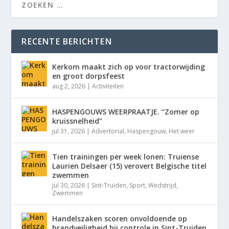
RECENTE BERICHTEN
Kerkom maakt zich op voor tractorwijding
en groot dorpsfeest
aug 2, 2026
|
Activiteiten
HASPENGOUWS WEERPRAATJE. “Zomer op
kruissnelheid”
jul 31, 2026
|
Advertorial
,
Haspengouw
,
Het weer
Tien trainingen per week lonen: Truiense
Laurien Delsaer (15) verovert Belgische titel
zwemmen
jul 30, 2026
|
Sint-Truiden
,
Sport
,
Wedstrijd
,
Zwemmen
Handelszaken scoren onvoldoende op
brandveiligheid bij controle in Sint-Truiden