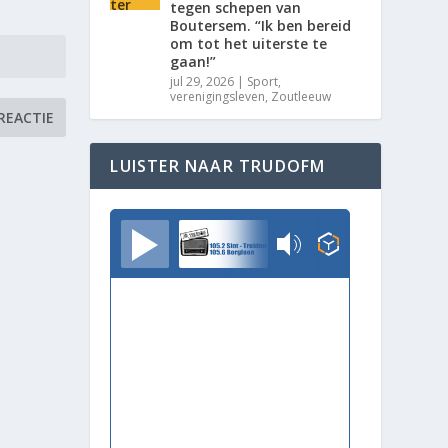
tegen schepen van
Boutersem. “Ik ben bereid
om tot het uiterste te
gaan!”
jul 29, 2026
|
Sport
,
verenigingsleven
,
Zoutleeuw
LUISTER NAAR TRUDOFM
TrudoFM