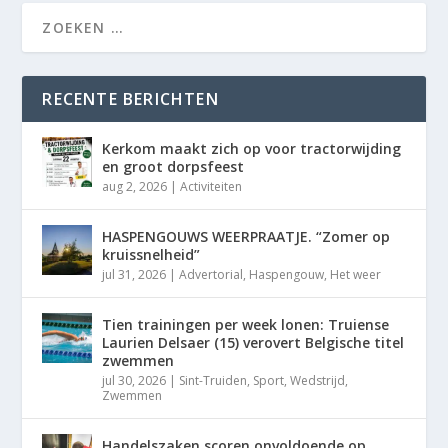
RECENTE BERICHTEN
Kerkom maakt zich op voor tractorwijding
en groot dorpsfeest
aug 2, 2026
|
Activiteiten
HASPENGOUWS WEERPRAATJE. “Zomer op
kruissnelheid”
jul 31, 2026
|
Advertorial
,
Haspengouw
,
Het weer
Tien trainingen per week lonen: Truiense
Laurien Delsaer (15) verovert Belgische titel
zwemmen
jul 30, 2026
|
Sint-Truiden
,
Sport
,
Wedstrijd
,
Zwemmen
Handelszaken scoren onvoldoende op