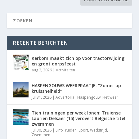
RECENTE BERICHTEN
Kerkom maakt zich op voor tractorwijding
en groot dorpsfeest
aug 2, 2026
|
Activiteiten
HASPENGOUWS WEERPRAATJE. “Zomer op
kruissnelheid”
jul 31, 2026
|
Advertorial
,
Haspengouw
,
Het weer
Tien trainingen per week lonen: Truiense
Laurien Delsaer (15) verovert Belgische titel
zwemmen
jul 30, 2026
|
Sint-Truiden
,
Sport
,
Wedstrijd
,
Zwemmen