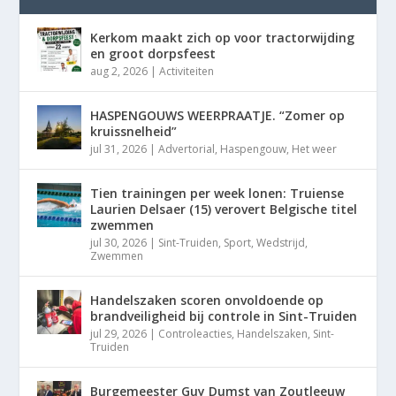
Kerkom maakt zich op voor tractorwijding
en groot dorpsfeest
aug 2, 2026
|
Activiteiten
HASPENGOUWS WEERPRAATJE. “Zomer op
kruissnelheid”
jul 31, 2026
|
Advertorial
,
Haspengouw
,
Het weer
Tien trainingen per week lonen: Truiense
Laurien Delsaer (15) verovert Belgische titel
zwemmen
jul 30, 2026
|
Sint-Truiden
,
Sport
,
Wedstrijd
,
Zwemmen
Handelszaken scoren onvoldoende op
brandveiligheid bij controle in Sint-Truiden
jul 29, 2026
|
Controleacties
,
Handelszaken
,
Sint-
Truiden
Burgemeester Guy Dumst van Zoutleeuw