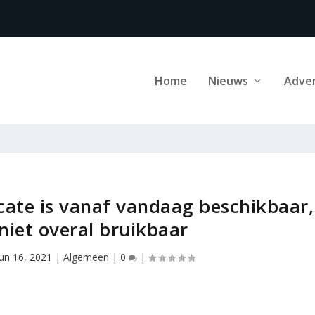
Home
Nieuws
Adve
icate is vanaf vandaag beschikbaar,
iet overal bruikbaar
jun 16, 2021
|
Algemeen
|
0
|