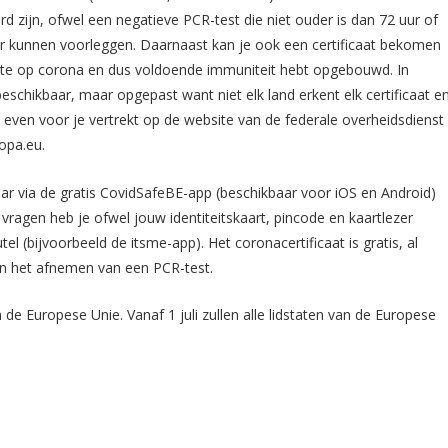
rd zijn, ofwel een negatieve PCR-test die niet ouder is dan 72 uur of
uur kunnen voorleggen. Daarnaast kan je ook een certificaat bekomen
estte op corona en dus voldoende immuniteit hebt opgebouwd. In
n beschikbaar, maar opgepast want niet elk land erkent elk certificaat e
st even voor je vertrekt op de website van de federale overheidsdienst
opa.eu.
ar via de gratis CovidSafeBE-app (beschikbaar voor iOS en Android)
 vragen heb je ofwel jouw identiteitskaart, pincode en kaartlezer
el (bijvoorbeeld de itsme-app). Het coronacertificaat is gratis, al
an het afnemen van een PCR-test.
de Europese Unie. Vanaf 1 juli zullen alle lidstaten van de Europese