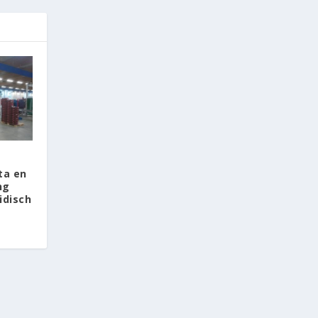
ta en
ng
ridisch