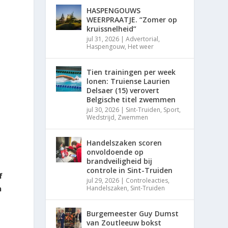
HASPENGOUWS
WEERPRAATJE. “Zomer op
kruissnelheid”
jul 31, 2026
|
Advertorial
,
Haspengouw
,
Het weer
Tien trainingen per week
lonen: Truiense Laurien
Delsaer (15) verovert
Belgische titel zwemmen
jul 30, 2026
|
Sint-Truiden
,
Sport
,
Wedstrijd
,
Zwemmen
Handelszaken scoren
onvoldoende op
brandveiligheid bij
controle in Sint-Truiden
f
jul 29, 2026
|
Controleacties
,
h
Handelszaken
,
Sint-Truiden
Burgemeester Guy Dumst
van Zoutleeuw bokst