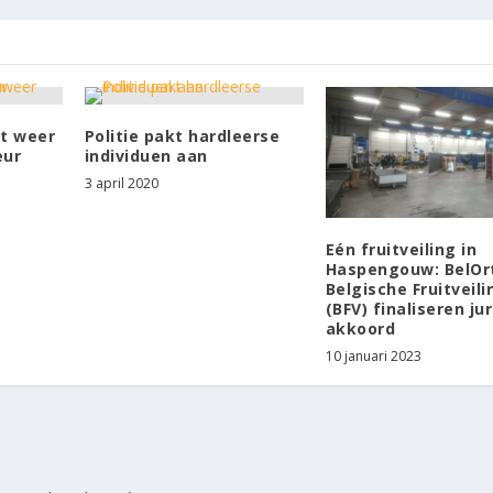
rt weer
Politie pakt hardleerse
eur
individuen aan
3 april 2020
Eén fruitveiling in
Haspengouw: BelOr
Belgische Fruitveili
(BFV) finaliseren ju
akkoord
10 januari 2023