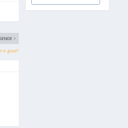
GENDE
n is goud?’