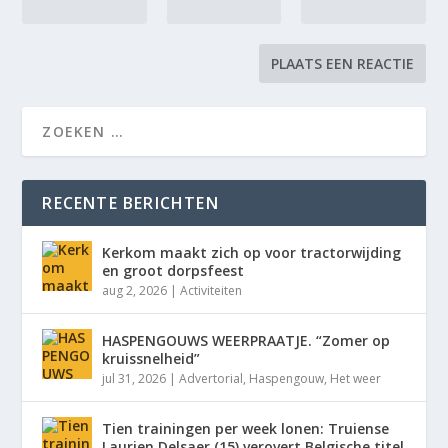
RECENTE BERICHTEN
Kerkom maakt zich op voor tractorwijding
en groot dorpsfeest
aug 2, 2026
|
Activiteiten
HASPENGOUWS WEERPRAATJE. “Zomer op
kruissnelheid”
jul 31, 2026
|
Advertorial
,
Haspengouw
,
Het weer
Tien trainingen per week lonen: Truiense
Laurien Delsaer (15) verovert Belgische titel