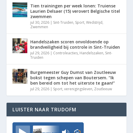
Tien trainingen per week lonen: Truiense
Laurien Delsaer (15) verovert Belgische titel
zwemmen
jul 30, 2026
|
Sint-Truiden
,
Sport
,
Wedstrijd
,
Zwemmen
Handelszaken scoren onvoldoende op
brandveiligheid bij controle in Sint-Truiden
jul 29, 2026
|
Controleacties
,
Handelszaken
,
Sint-
Truiden
Burgemeester Guy Dumst van Zoutleeuw
bokst tegen schepen van Boutersem. “Ik
ben bereid om tot het uiterste te gaan!”
jul 29, 2026
|
Sport
,
verenigingsleven
,
Zoutleeuw
LUISTER NAAR TRUDOFM
TrudoFM