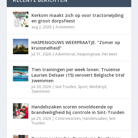
RECENTE BERICHTEN
Kerkom maakt zich op voor tractorwijding
en groot dorpsfeest
aug 2, 2026
|
Activiteiten
HASPENGOUWS WEERPRAATJE. “Zomer op
kruissnelheid”
jul 31, 2026
|
Advertorial
,
Haspengouw
,
Het weer
Tien trainingen per week lonen: Truiense
Laurien Delsaer (15) verovert Belgische titel
zwemmen
jul 30, 2026
|
Sint-Truiden
,
Sport
,
Wedstrijd
,
Zwemmen
Handelszaken scoren onvoldoende op
brandveiligheid bij controle in Sint-Truiden
jul 29, 2026
|
Controleacties
,
Handelszaken
,
Sint-
Truiden