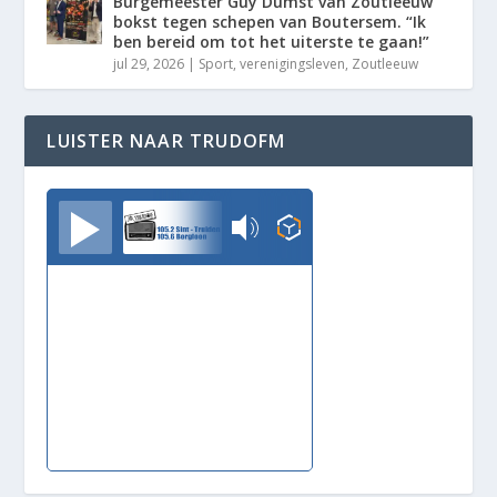
Burgemeester Guy Dumst van Zoutleeuw
bokst tegen schepen van Boutersem. “Ik
ben bereid om tot het uiterste te gaan!”
jul 29, 2026
|
Sport
,
verenigingsleven
,
Zoutleeuw
LUISTER NAAR TRUDOFM
TrudoFM