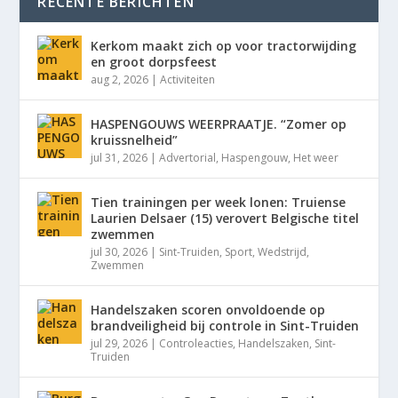
RECENTE BERICHTEN
Kerkom maakt zich op voor tractorwijding
en groot dorpsfeest
aug 2, 2026
|
Activiteiten
HASPENGOUWS WEERPRAATJE. “Zomer op
kruissnelheid”
jul 31, 2026
|
Advertorial
,
Haspengouw
,
Het weer
Tien trainingen per week lonen: Truiense
Laurien Delsaer (15) verovert Belgische titel
zwemmen
jul 30, 2026
|
Sint-Truiden
,
Sport
,
Wedstrijd
,
Zwemmen
Handelszaken scoren onvoldoende op
brandveiligheid bij controle in Sint-Truiden
jul 29, 2026
|
Controleacties
,
Handelszaken
,
Sint-
Truiden