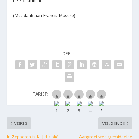
de zoekfunctie.
(Met dank aan Francis Masure)
DEEL:
TARIEF:
VORIG
VOLGENDE
In Zepperen is KLJ dik oké!
Aangroei weekgemiddelde