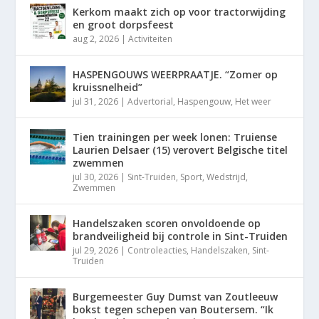
Kerkom maakt zich op voor tractorwijding
en groot dorpsfeest
aug 2, 2026
|
Activiteiten
HASPENGOUWS WEERPRAATJE. “Zomer op
kruissnelheid”
jul 31, 2026
|
Advertorial
,
Haspengouw
,
Het weer
Tien trainingen per week lonen: Truiense
Laurien Delsaer (15) verovert Belgische titel
zwemmen
jul 30, 2026
|
Sint-Truiden
,
Sport
,
Wedstrijd
,
Zwemmen
Handelszaken scoren onvoldoende op
brandveiligheid bij controle in Sint-Truiden
jul 29, 2026
|
Controleacties
,
Handelszaken
,
Sint-
Truiden
Burgemeester Guy Dumst van Zoutleeuw
bokst tegen schepen van Boutersem. “Ik