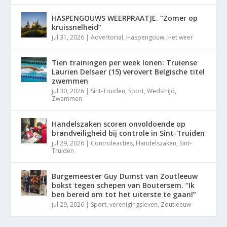
HASPENGOUWS WEERPRAATJE. “Zomer op
kruissnelheid”
jul 31, 2026
|
Advertorial
,
Haspengouw
,
Het weer
Tien trainingen per week lonen: Truiense
Laurien Delsaer (15) verovert Belgische titel
zwemmen
jul 30, 2026
|
Sint-Truiden
,
Sport
,
Wedstrijd
,
Zwemmen
Handelszaken scoren onvoldoende op
brandveiligheid bij controle in Sint-Truiden
jul 29, 2026
|
Controleacties
,
Handelszaken
,
Sint-
Truiden
Burgemeester Guy Dumst van Zoutleeuw
bokst tegen schepen van Boutersem. “Ik
ben bereid om tot het uiterste te gaan!”
jul 29, 2026
|
Sport
,
verenigingsleven
,
Zoutleeuw