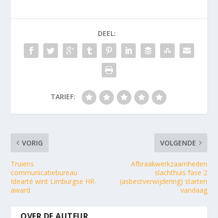
DEEL:
TARIEF:
VORIG
VOLGENDE
Truiens
Afbraakwerkzaamheden
communicatiebureau
slachthuis fase 2
Idearté wint Limburgse HR-
(asbestverwijdering) starten
award
vandaag
OVER DE AUTEUR