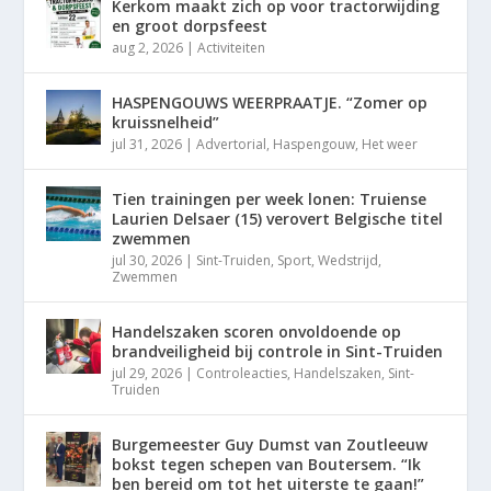
Kerkom maakt zich op voor tractorwijding
en groot dorpsfeest
aug 2, 2026
|
Activiteiten
HASPENGOUWS WEERPRAATJE. “Zomer op
kruissnelheid”
jul 31, 2026
|
Advertorial
,
Haspengouw
,
Het weer
Tien trainingen per week lonen: Truiense
Laurien Delsaer (15) verovert Belgische titel
zwemmen
jul 30, 2026
|
Sint-Truiden
,
Sport
,
Wedstrijd
,
Zwemmen
Handelszaken scoren onvoldoende op
brandveiligheid bij controle in Sint-Truiden
jul 29, 2026
|
Controleacties
,
Handelszaken
,
Sint-
Truiden
Burgemeester Guy Dumst van Zoutleeuw
bokst tegen schepen van Boutersem. “Ik
ben bereid om tot het uiterste te gaan!”