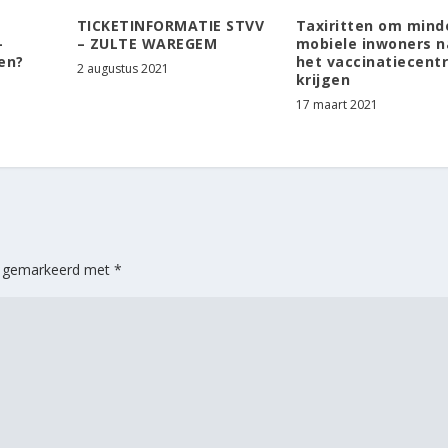
TICKETINFORMATIE STVV
Taxiritten om mind
-
– ZULTE WAREGEM
mobiele inwoners n
en?
het vaccinatiecent
2 augustus 2021
krijgen
17 maart 2021
jn gemarkeerd met
*