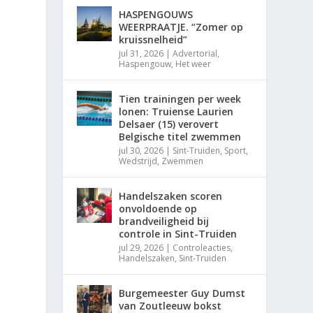
HASPENGOUWS
WEERPRAATJE. “Zomer op
kruissnelheid”
jul 31, 2026
|
Advertorial
,
Haspengouw
,
Het weer
Tien trainingen per week
lonen: Truiense Laurien
Delsaer (15) verovert
Belgische titel zwemmen
jul 30, 2026
|
Sint-Truiden
,
Sport
,
Wedstrijd
,
Zwemmen
Handelszaken scoren
onvoldoende op
brandveiligheid bij
controle in Sint-Truiden
jul 29, 2026
|
Controleacties
,
Handelszaken
,
Sint-Truiden
Burgemeester Guy Dumst
van Zoutleeuw bokst