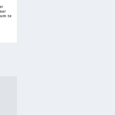
er
aar
rum te