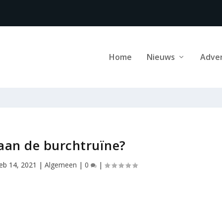
Home
Nieuws
Adve
 aan de burchtruïne?
feb 14, 2021
|
Algemeen
|
0
|