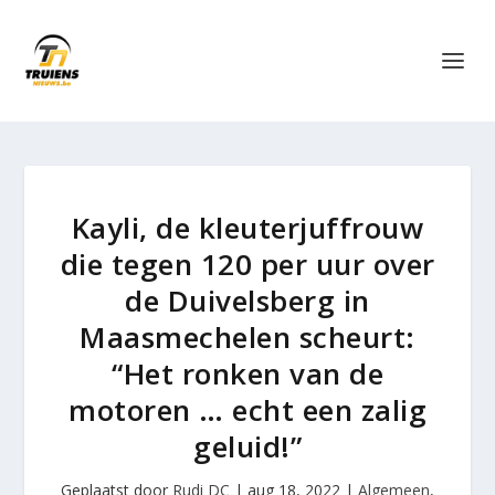
Kayli, de kleuterjuffrouw
die tegen 120 per uur over
de Duivelsberg in
Maasmechelen scheurt:
“Het ronken van de
motoren … echt een zalig
geluid!”
Geplaatst door
Rudi DC
|
aug 18, 2022
|
Algemeen
,