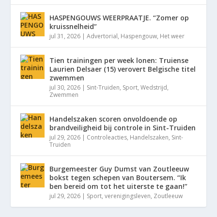
HASPENGOUWS WEERPRAATJE. “Zomer op
kruissnelheid”
jul 31, 2026
|
Advertorial
,
Haspengouw
,
Het weer
Tien trainingen per week lonen: Truiense
Laurien Delsaer (15) verovert Belgische titel
zwemmen
jul 30, 2026
|
Sint-Truiden
,
Sport
,
Wedstrijd
,
Zwemmen
Handelszaken scoren onvoldoende op
brandveiligheid bij controle in Sint-Truiden
jul 29, 2026
|
Controleacties
,
Handelszaken
,
Sint-
Truiden
Burgemeester Guy Dumst van Zoutleeuw
bokst tegen schepen van Boutersem. “Ik
ben bereid om tot het uiterste te gaan!”
jul 29, 2026
|
Sport
,
verenigingsleven
,
Zoutleeuw