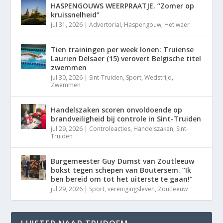
HASPENGOUWS WEERPRAATJE. “Zomer op
kruissnelheid”
jul 31, 2026
|
Advertorial
,
Haspengouw
,
Het weer
Tien trainingen per week lonen: Truiense
Laurien Delsaer (15) verovert Belgische titel
zwemmen
jul 30, 2026
|
Sint-Truiden
,
Sport
,
Wedstrijd
,
Zwemmen
Handelszaken scoren onvoldoende op
brandveiligheid bij controle in Sint-Truiden
jul 29, 2026
|
Controleacties
,
Handelszaken
,
Sint-
Truiden
Burgemeester Guy Dumst van Zoutleeuw
bokst tegen schepen van Boutersem. “Ik
ben bereid om tot het uiterste te gaan!”
jul 29, 2026
|
Sport
,
verenigingsleven
,
Zoutleeuw