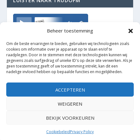
LUISTER NAAR TRUDOFM
TrudoFM
Beheer toestemming
Om de beste ervaringen te bieden, gebruiken wij technologieën zoals
cookies om informatie over je apparaat op te slaan en/of te
raadplegen. Door in te stemmen met deze technologieën kunnen wij
gegevens zoals surfgedrag of unieke ID's op deze site verwerken. Als je
geen toestemming geeft of uw toestemming intrekt, kan dit een
nadelige invloed hebben op bepaalde functies en mogelijkheden.
ACCEPTEREN
WEIGEREN
BEKIJK VOORKEUREN
Ontworpen door
| Mogelijk gemaakt door
Elegant Themes
WordPress
Cookiebeleid
Privacy Policy