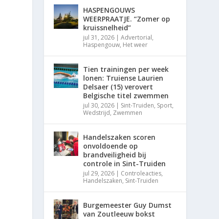
HASPENGOUWS
WEERPRAATJE. “Zomer op
kruissnelheid”
jul 31, 2026
|
Advertorial
,
Haspengouw
,
Het weer
Tien trainingen per week
lonen: Truiense Laurien
Delsaer (15) verovert
Belgische titel zwemmen
jul 30, 2026
|
Sint-Truiden
,
Sport
,
Wedstrijd
,
Zwemmen
Handelszaken scoren
onvoldoende op
brandveiligheid bij
controle in Sint-Truiden
jul 29, 2026
|
Controleacties
,
Handelszaken
,
Sint-Truiden
Burgemeester Guy Dumst
van Zoutleeuw bokst