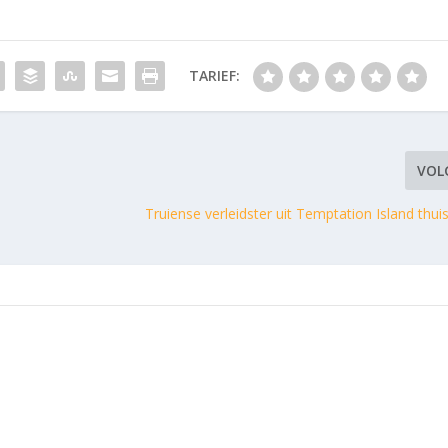
TARIEF:
VOL
Truiense verleidster uit Temptation Island thui