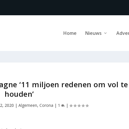
Home
Nieuws
Adve
gne ‘11 miljoen redenen om vol te
houden’
2, 2020
|
Algemeen
,
Corona
|
1
|