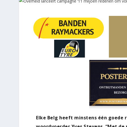
Elke Belg heeft minstens één goede r
woordvoerder Yves Stevens. “Met de 