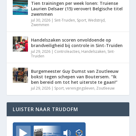
Tien trainingen per week lonen: Truiense
Laurien Delsaer (15) verovert Belgische titel
zwemmen
jul 30, 2026
|
Sint-Truiden
,
Sport
,
Wedstrijd
,
Zwemmen
Handelszaken scoren onvoldoende op
brandveiligheid bij controle in Sint-Truiden
jul 29, 2026
|
Controleacties
,
Handelszaken
,
Sint-
Truiden
Burgemeester Guy Dumst van Zoutleeuw
bokst tegen schepen van Boutersem. “Ik
ben bereid om tot het uiterste te gaan!”
jul 29, 2026
|
Sport
,
verenigingsleven
,
Zoutleeuw
LUISTER NAAR TRUDOFM
TrudoFM