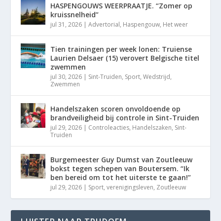
HASPENGOUWS WEERPRAATJE. “Zomer op
kruissnelheid”
jul 31, 2026
|
Advertorial
,
Haspengouw
,
Het weer
Tien trainingen per week lonen: Truiense
Laurien Delsaer (15) verovert Belgische titel
zwemmen
jul 30, 2026
|
Sint-Truiden
,
Sport
,
Wedstrijd
,
Zwemmen
Handelszaken scoren onvoldoende op
brandveiligheid bij controle in Sint-Truiden
jul 29, 2026
|
Controleacties
,
Handelszaken
,
Sint-
Truiden
Burgemeester Guy Dumst van Zoutleeuw
bokst tegen schepen van Boutersem. “Ik
ben bereid om tot het uiterste te gaan!”
jul 29, 2026
|
Sport
,
verenigingsleven
,
Zoutleeuw