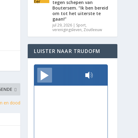
tegen schepen van
Boutersem. “Ik ben bereid
om tot het uiterste te
gaan!”
jul 29, 2026
|
Sport
,
verenigingsleven
,
Zoutleeuw
LUISTER NAAR TRUDOFM
TrudoFM
GENDE
ven en dood