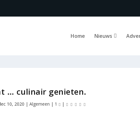
Home
Nieuws
Adve
t … culinair genieten.
dec 10, 2020
|
Algemeen
|
1
|