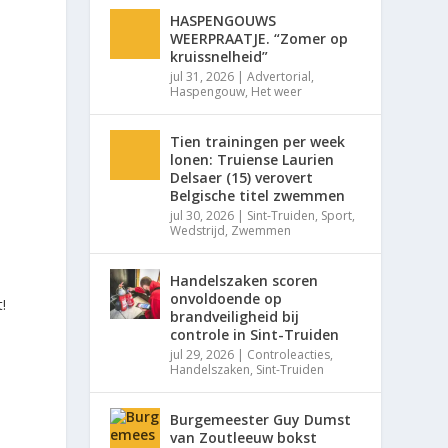
HASPENGOUWS
WEERPRAATJE. “Zomer op
kruissnelheid”
jul 31, 2026
|
Advertorial
,
Haspengouw
,
Het weer
Tien trainingen per week
lonen: Truiense Laurien
Delsaer (15) verovert
Belgische titel zwemmen
jul 30, 2026
|
Sint-Truiden
,
Sport
,
Wedstrijd
,
Zwemmen
Handelszaken scoren
onvoldoende op
!
brandveiligheid bij
controle in Sint-Truiden
jul 29, 2026
|
Controleacties
,
Handelszaken
,
Sint-Truiden
n
Burgemeester Guy Dumst
van Zoutleeuw bokst