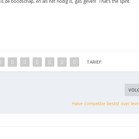
is de boodschap, en als het nodig is, gas geven! That’s the spirit.
TARIEF:
VOL
Halve competitie beslist over le