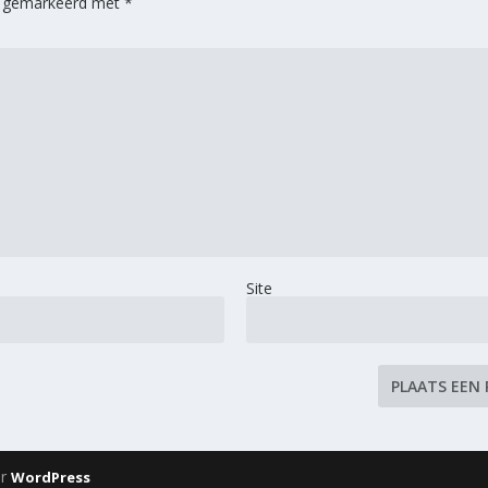
jn gemarkeerd met
*
Site
or
WordPress