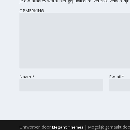
Je e-mailadres wordt niet gepubliceerd.
Vereiste velden zi
OPMERKING
Naam
*
E-mail
*
Ontworpen door
| Mogelijk gemaakt do
Elegant Themes