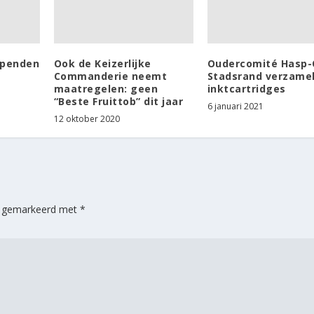
openden
Ook de Keizerlijke
Oudercomité Hasp-
Commanderie neemt
Stadsrand verzame
maatregelen: geen
inktcartridges
“Beste Fruittob” dit jaar
6 januari 2021
12 oktober 2020
jn gemarkeerd met
*