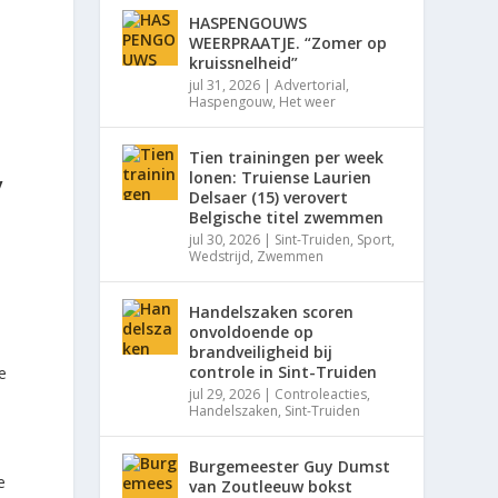
HASPENGOUWS
WEERPRAATJE. “Zomer op
kruissnelheid”
jul 31, 2026
|
Advertorial
,
Haspengouw
,
Het weer
Tien trainingen per week
lonen: Truiense Laurien
y
Delsaer (15) verovert
Belgische titel zwemmen
jul 30, 2026
|
Sint-Truiden
,
Sport
,
Wedstrijd
,
Zwemmen
)
Handelszaken scoren
onvoldoende op
brandveiligheid bij
controle in Sint-Truiden
e
jul 29, 2026
|
Controleacties
,
Handelszaken
,
Sint-Truiden
Burgemeester Guy Dumst
e
van Zoutleeuw bokst