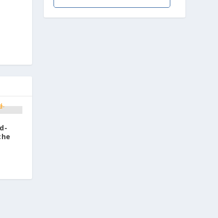
d-
che