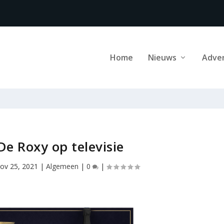
Home
Nieuws
Adve
De Roxy op televisie
ov 25, 2021
|
Algemeen
|
0
|