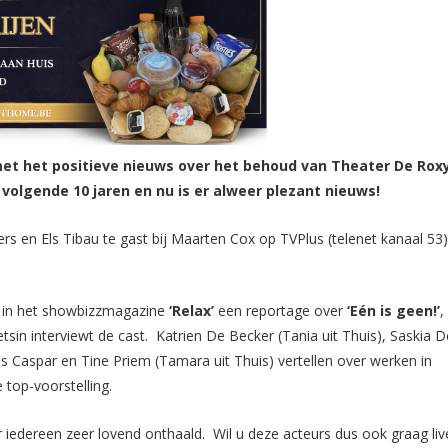
et het positieve nieuws over het behoud van Theater De Rox
e volgende 10 jaren en nu is er alweer plezant nieuws!
rs en Els Tibau te gast bij Maarten Cox op TVPlus (telenet kanaal 53
u in het showbizzmagazine
‘Relax’
een reportage over
‘Eén is geen!’
,
in interviewt de cast. Katrien De Becker (Tania uit Thuis), Saskia D
ves Caspar en Tine Priem (Tamara uit Thuis) vertellen over werken in
top-voorstelling.
r iedereen zeer lovend onthaald. Wil u deze acteurs dus ook graag liv