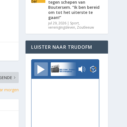
tegen schepen van
Boutersem. “Ik ben bereid
om tot het uiterste te
gaan!”
jul 29, 2026
|
Sport
,
verenigingsleven
,
Zoutleeuw
LUISTER NAAR TRUDOFM
TrudoFM
GENDE
aar morgen