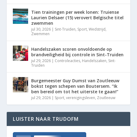
Tien trainingen per week lonen: Truiense
Laurien Delsaer (15) verovert Belgische titel
zwemmen
jul 30, 2026
|
Sint-Truiden
,
Sport
,
Wedstrijd
,
Zwemmen
Handelszaken scoren onvoldoende op
brandveiligheid bij controle in Sint-Truiden
jul 29, 2026
|
Controleacties
,
Handelszaken
,
Sint-
Truiden
Burgemeester Guy Dumst van Zoutleeuw
bokst tegen schepen van Boutersem. “Ik
ben bereid om tot het uiterste te gaan!”
jul 29, 2026
|
Sport
,
verenigingsleven
,
Zoutleeuw
LUISTER NAAR TRUDOFM