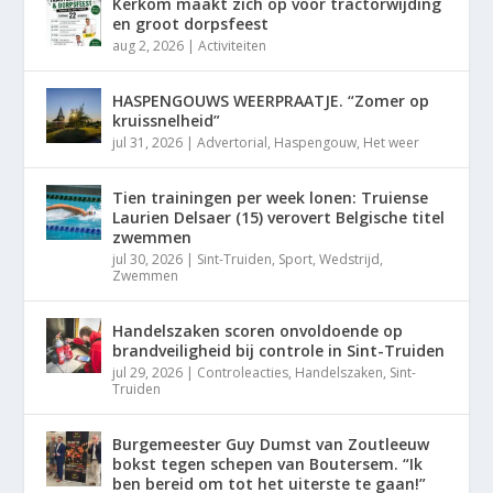
Kerkom maakt zich op voor tractorwijding
en groot dorpsfeest
aug 2, 2026
|
Activiteiten
HASPENGOUWS WEERPRAATJE. “Zomer op
kruissnelheid”
jul 31, 2026
|
Advertorial
,
Haspengouw
,
Het weer
Tien trainingen per week lonen: Truiense
Laurien Delsaer (15) verovert Belgische titel
zwemmen
jul 30, 2026
|
Sint-Truiden
,
Sport
,
Wedstrijd
,
Zwemmen
Handelszaken scoren onvoldoende op
brandveiligheid bij controle in Sint-Truiden
jul 29, 2026
|
Controleacties
,
Handelszaken
,
Sint-
Truiden
Burgemeester Guy Dumst van Zoutleeuw
bokst tegen schepen van Boutersem. “Ik
ben bereid om tot het uiterste te gaan!”