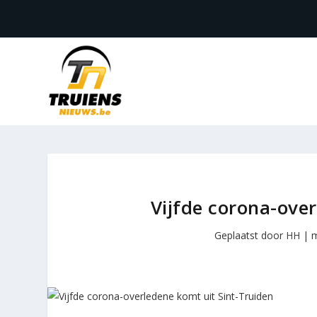
Vijfde corona-ove
Geplaatst door
HH
|
m