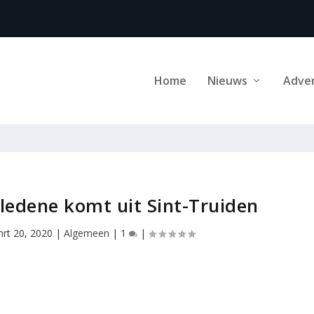
Home
Nieuws
Adve
rledene komt uit Sint-Truiden
rt 20, 2020
|
Algemeen
|
1
|