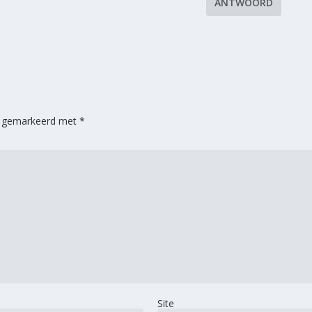
ANTWOORD
jn gemarkeerd met
*
Site