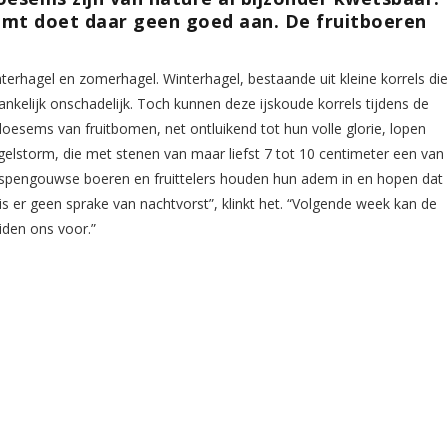
omt doet daar geen goed aan. De fruitboeren
erhagel en zomerhagel. Winterhagel, bestaande uit kleine korrels di
ankelijk onschadelijk. Toch kunnen deze ijskoude korrels tijdens de
esems van fruitbomen, net ontluikend tot hun volle glorie, lopen
hagelstorm, die met stenen van maar liefst 7 tot 10 centimeter een van
aspengouwse boeren en fruittelers houden hun adem in en hopen dat
 er geen sprake van nachtvorst”, klinkt het. “Volgende week kan de
iden ons voor.”