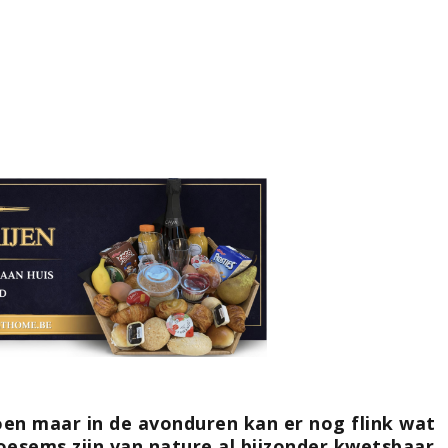
oen maar in de avonduren kan er nog flink wat
loesems zijn van nature al bijzonder kwetsbaar.