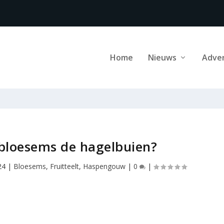
Home
Nieuws
Adve
bloesems de hagelbuien?
24
|
Bloesems
,
Fruitteelt
,
Haspengouw
|
0
|