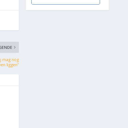
GENDE
ij mag nog
ven liggen”