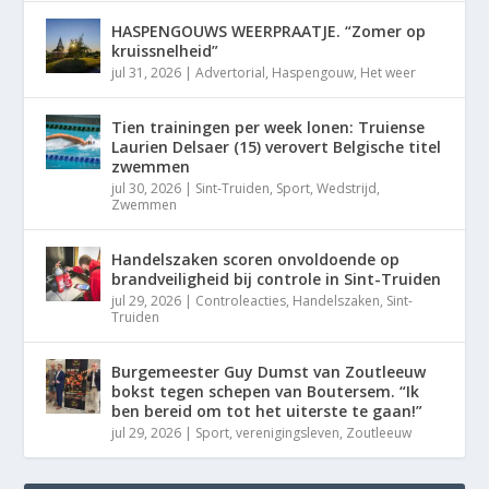
HASPENGOUWS WEERPRAATJE. “Zomer op
kruissnelheid”
jul 31, 2026
|
Advertorial
,
Haspengouw
,
Het weer
Tien trainingen per week lonen: Truiense
Laurien Delsaer (15) verovert Belgische titel
zwemmen
jul 30, 2026
|
Sint-Truiden
,
Sport
,
Wedstrijd
,
Zwemmen
Handelszaken scoren onvoldoende op
brandveiligheid bij controle in Sint-Truiden
jul 29, 2026
|
Controleacties
,
Handelszaken
,
Sint-
Truiden
Burgemeester Guy Dumst van Zoutleeuw
bokst tegen schepen van Boutersem. “Ik
ben bereid om tot het uiterste te gaan!”
jul 29, 2026
|
Sport
,
verenigingsleven
,
Zoutleeuw