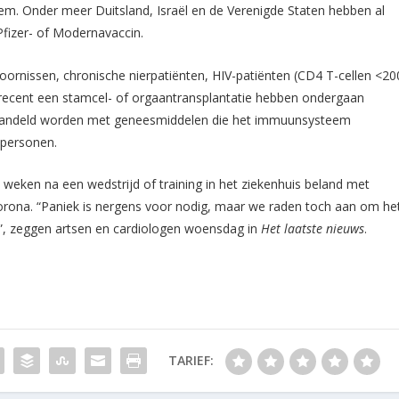
 Onder meer Duitsland, Israël en de Verenigde Staten hebben al
Pfizer- of Modernavaccin.
rnissen, chronische nierpatiënten, HIV-patiënten (CD4 T-cellen <20
recent een stamcel- of orgaantransplantatie hebben ondergaan
ehandeld worden met geneesmiddelen die het immuunsysteem
 personen.
 weken na een wedstrijd of training in het ziekenhuis beland met
orona. “Paniek is nergens voor nodig, maar we raden toch aan om he
”, zeggen artsen en cardiologen woensdag in
Het laatste nieuws
.
TARIEF: