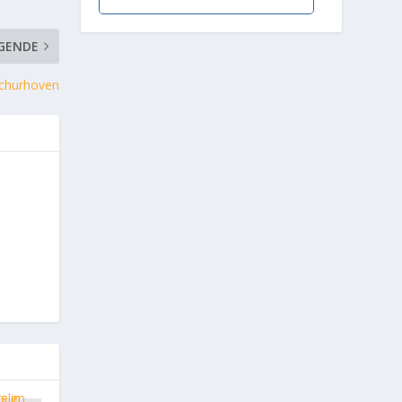
GENDE
churhoven