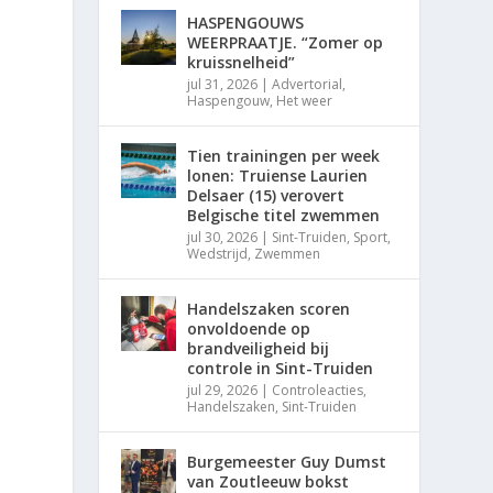
HASPENGOUWS
WEERPRAATJE. “Zomer op
kruissnelheid”
jul 31, 2026
|
Advertorial
,
Haspengouw
,
Het weer
Tien trainingen per week
lonen: Truiense Laurien
Delsaer (15) verovert
Belgische titel zwemmen
jul 30, 2026
|
Sint-Truiden
,
Sport
,
Wedstrijd
,
Zwemmen
Handelszaken scoren
onvoldoende op
brandveiligheid bij
controle in Sint-Truiden
jul 29, 2026
|
Controleacties
,
Handelszaken
,
Sint-Truiden
Burgemeester Guy Dumst
van Zoutleeuw bokst