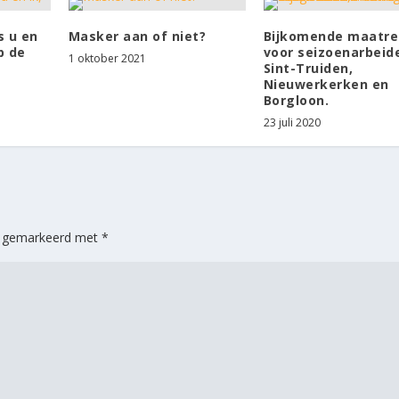
s u en
Masker aan of niet?
Bijkomende maatre
p de
voor seizoenarbeide
1 oktober 2021
Sint-Truiden,
Nieuwerkerken en
Borgloon.
23 juli 2020
jn gemarkeerd met
*