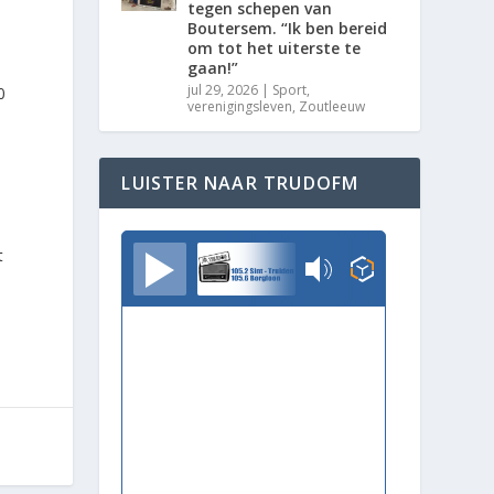
tegen schepen van
Boutersem. “Ik ben bereid
om tot het uiterste te
gaan!”
jul 29, 2026
|
Sport
,
0
verenigingsleven
,
Zoutleeuw
LUISTER NAAR TRUDOFM
TrudoFM
t