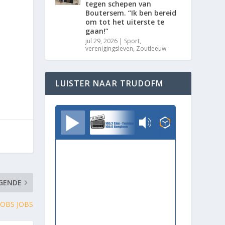
tegen schepen van
Boutersem. “Ik ben bereid
om tot het uiterste te
gaan!”
jul 29, 2026
|
Sport
,
verenigingsleven
,
Zoutleeuw
LUISTER NAAR TRUDOFM
TrudoFM
GENDE
JOBS JOBS