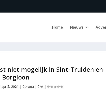
Home
Nieuws
Adve
jst niet mogelijk in Sint-Truiden en
Borgloon
|
apr 5, 2021
|
Corona
|
0
|