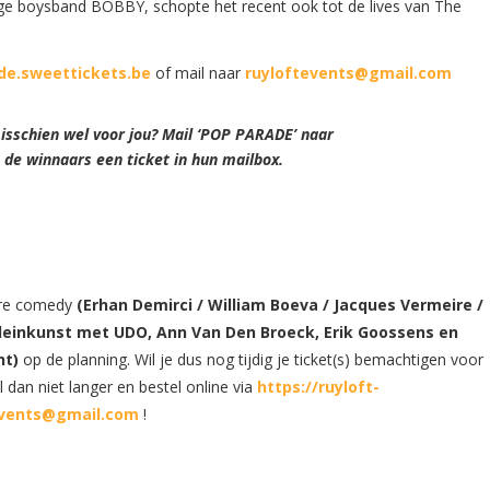
lige boysband BOBBY, schopte het recent ook tot de lives van The
de.sweettickets.be
of mail naar
ruyloftevents@gmail.com
isschien wel voor jou? Mail ‘POP PARADE’ naar
 de winnaars een ticket in hun mailbox.
dere comedy
(Erhan Demirci / William Boeva / Jacques Vermeire /
kleinkunst met UDO, Ann Van Den Broeck, Erik Goossens en
nt)
op de planning. Wil je dus nog tijdig je ticket(s) bemachtigen voor
dan niet langer en bestel online via
https://ruyloft-
events@gmail.com
!