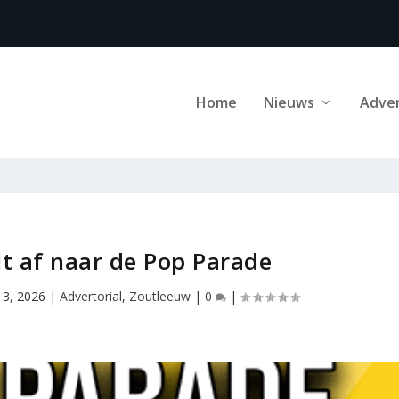
Home
Nieuws
Adve
lt af naar de Pop Parade
13, 2026
|
Advertorial
,
Zoutleeuw
|
0
|