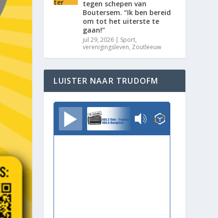
tegen schepen van
Boutersem. “Ik ben bereid
om tot het uiterste te
gaan!”
jul 29, 2026
|
Sport
,
verenigingsleven
,
Zoutleeuw
LUISTER NAAR TRUDOFM
TrudoFM