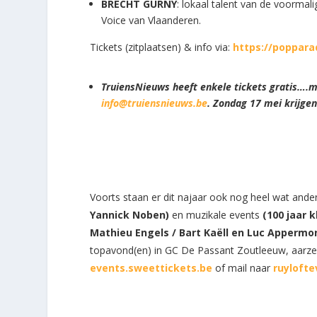
BRECHT GURNY
: lokaal talent van de voorma
Voice van Vlaanderen.
Tickets (zitplaatsen) & info via:
https://poppara
TruiensNieuws heeft enkele tickets gratis….m
info@truiensnieuws.be
. Zondag 17 mei krijgen
Voorts staan er dit najaar ook nog heel wat an
Yannick Noben)
en muzikale events
(100 jaar 
Mathieu Engels / Bart Kaëll en Luc Appermo
topavond(en) in GC De Passant Zoutleeuw, aarzel 
events.sweettickets.be
of mail naar
ruyloft