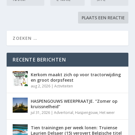
RECENTE BERICHTEN
Kerkom maakt zich op voor tractorwijding
en groot dorpsfeest
aug 2, 2026
|
Activiteiten
HASPENGOUWS WEERPRAATJE. “Zomer op
kruissnelheid”
jul 31, 2026
|
Advertorial
,
Haspengouw
,
Het weer
Tien trainingen per week lonen: Truiense
Laurien Delsaer (15) verovert Belgische titel