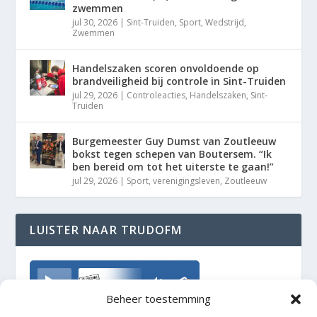
zwemmen
jul 30, 2026
|
Sint-Truiden
,
Sport
,
Wedstrijd
,
Zwemmen
Handelszaken scoren onvoldoende op
brandveiligheid bij controle in Sint-Truiden
jul 29, 2026
|
Controleacties
,
Handelszaken
,
Sint-
Truiden
Burgemeester Guy Dumst van Zoutleeuw
bokst tegen schepen van Boutersem. “Ik
ben bereid om tot het uiterste te gaan!”
jul 29, 2026
|
Sport
,
verenigingsleven
,
Zoutleeuw
LUISTER NAAR TRUDOFM
TrudoFM
Beheer toestemming