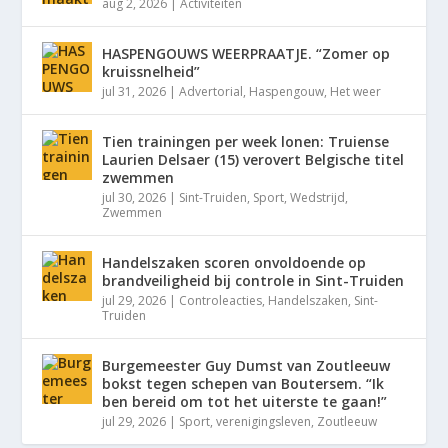
aug 2, 2026
|
Activiteiten
HASPENGOUWS WEERPRAATJE. “Zomer op
kruissnelheid”
jul 31, 2026
|
Advertorial
,
Haspengouw
,
Het weer
Tien trainingen per week lonen: Truiense
Laurien Delsaer (15) verovert Belgische titel
zwemmen
jul 30, 2026
|
Sint-Truiden
,
Sport
,
Wedstrijd
,
Zwemmen
Handelszaken scoren onvoldoende op
brandveiligheid bij controle in Sint-Truiden
jul 29, 2026
|
Controleacties
,
Handelszaken
,
Sint-
Truiden
Burgemeester Guy Dumst van Zoutleeuw
bokst tegen schepen van Boutersem. “Ik
ben bereid om tot het uiterste te gaan!”
jul 29, 2026
|
Sport
,
verenigingsleven
,
Zoutleeuw