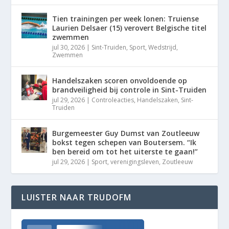
Tien trainingen per week lonen: Truiense
Laurien Delsaer (15) verovert Belgische titel
zwemmen
jul 30, 2026
|
Sint-Truiden
,
Sport
,
Wedstrijd
,
Zwemmen
Handelszaken scoren onvoldoende op
brandveiligheid bij controle in Sint-Truiden
jul 29, 2026
|
Controleacties
,
Handelszaken
,
Sint-
Truiden
Burgemeester Guy Dumst van Zoutleeuw
bokst tegen schepen van Boutersem. “Ik
ben bereid om tot het uiterste te gaan!”
jul 29, 2026
|
Sport
,
verenigingsleven
,
Zoutleeuw
LUISTER NAAR TRUDOFM